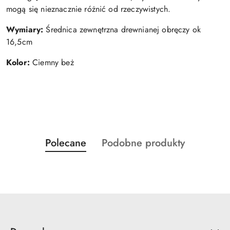
mogą się nieznacznie różnić od rzeczywistych.
Wymiary:
Średnica zewnętrzna drewnianej obręczy ok
16,5cm
Kolor:
Ciemny beż
Produkty
Produkty
Polecane
Podobne produkty
Pomiń karuzelę produktów
o
o
statusie:
statusie: