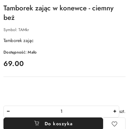
Tamborek zając w konewce - ciemny
beż
Symbol:
TAMkr
Tamborek zając
Dostępność:
Mało
cena:
69.00
Ilość
szt.
Do koszyka