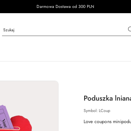
Darmowa Dostawa od 300 PLN
Poduszka lnian
Symbol:
LCoup
Love coupons minipod