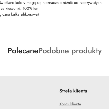
wietlane kolory mogą się nieznacznie różnić od rzeczywistych.
ze kieszonki: 100% len
giczna kulka silikonowa)
Produkty
Produkty
Polecane
Podobne produkty
o
o
statusie:
statusie:
Strefa klienta
Konto klienta