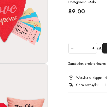
Dostępność:
Mało
cena:
89.00
Ilość
szt.
Zamówienie telefoniczne
Dostępność
Wysyłka w ciągu:
4
i
Cena przesyłki:
dostawa