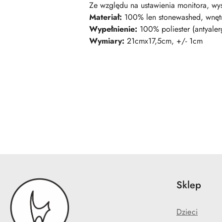
Ze względu na ustawienia monitora, wyś
Materiał:
100% len stonewashed, wnętr
Wypełnienie:
100% poliester (antyaler
Wymiary:
21cmx17,5cm, +/- 1cm
Pomiń karuzelę produktów
Sklep
Dzieci