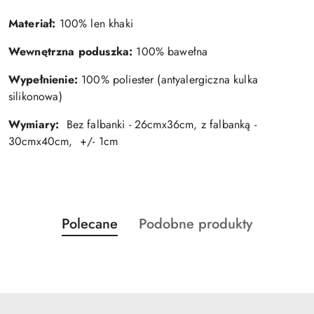
Materiał:
100% len khaki
Wewnętrzna poduszka:
100% bawełna
Wypełnienie:
100% poliester (antyalergiczna kulka
silikonowa)
Wymiary:
Bez falbanki - 26cmx36cm, z falbanką -
30cmx40cm, +/- 1cm
Produkty
Produkty
Polecane
Podobne produkty
Pomiń karuzelę produktów
o
o
statusie:
statusie: