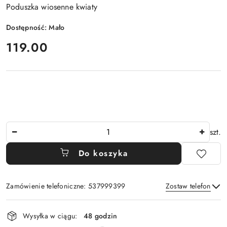
Poduszka wiosenne kwiaty
Dostępność:
Mało
cena:
119.00
Ilość
szt.
Do koszyka
Zamówienie telefoniczne: 537999399
Zostaw telefon
Dostępność
Wysyłka w ciągu:
48 godzin
i