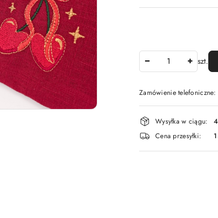
Ilość
szt.
Zamówienie telefoniczne
Dostępność
Wysyłka w ciągu:
4
i
Cena przesyłki:
dostawa