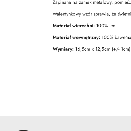
Zapinana na zamek metalowy, pomieśc
Walentynkowy wzór sprawia, że świetnie
Materiał wierzchni:
100% len
Materiał wewnętrzny:
100% bawełn
Wymiary:
16,5cm x 12,5cm (+/- 1cm)
Pomiń karuzelę produktów