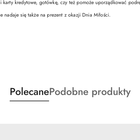
i karty kredytowe, gotówkę, czy też pomoże uporządkować podrę
 nadaje się także na prezent z okazji Dnia Miłości.
a
Produkty
Produkty
Polecane
Podobne produkty
o
o
statusie:
statusie: