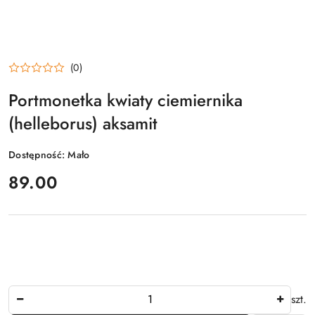
(0)
Portmonetka kwiaty ciemiernika
(helleborus) aksamit
Dostępność:
Mało
cena:
89.00
Ilość
szt.