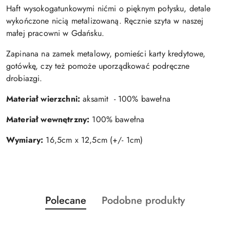
Haft wysokogatunkowymi nićmi o pięknym połysku, detale
wykończone nicią metalizowaną. Ręcznie szyta w naszej
małej pracowni w Gdańsku.
Zapinana na zamek metalowy, pomieści karty kredytowe,
gotówkę, czy też pomoże uporządkować podręczne
drobiazgi.
Materiał wierzchni:
aksamit - 100% bawełna
Materiał wewnętrzny:
100% bawełna
Wymiary:
16,5cm x 12,5cm (+/- 1cm)
Produkty
Produkty
Polecane
Podobne produkty
Pomiń karuzelę produktów
o
o
statusie:
statusie: