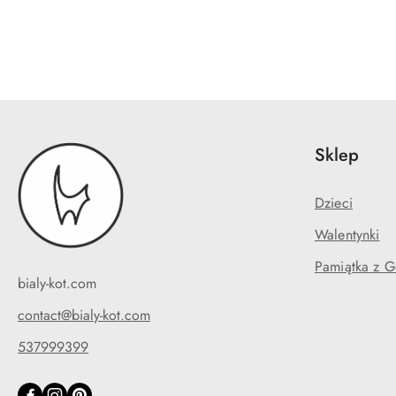
Pomiń karuzelę produktów
Sklep
Dzieci
Walentynki
Pamiątka z G
bialy-kot.com
contact@bialy-kot.com
537999399