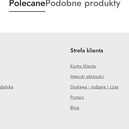
Produkty
Produkty
Polecane
Podobne produkty
o
o
statusie:
statusie:
Strefa klienta
Konto klienta
Metody płatności
dańska
Dostawa - rodzaje i czas
Pomoc
Blog