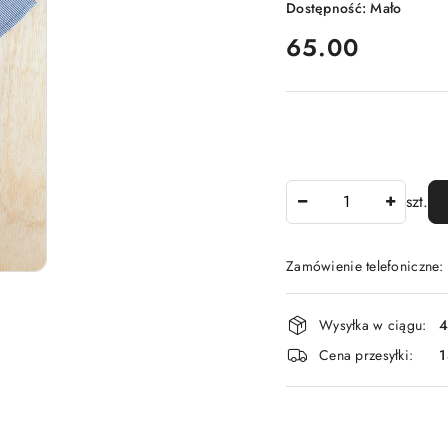
Dostępność:
Mało
cena:
65.00
Ilość
szt.
Zamówienie telefoniczne
Dostępność
Wysyłka w ciągu:
4
i
Cena przesyłki:
dostawa