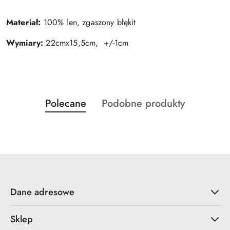
Materiał:
100% len, zgaszony błękit
Wymiary:
22cmx15,5cm, +/-1cm
Produkty
Produkty
Polecane
Podobne produkty
Pomiń karuzelę produktów
o
o
statusie:
statusie:
Dane adresowe
Sklep